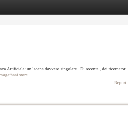
egories
Register
Login
nza Artificiale: un’ scena davvero singolare . Di recente , dei ricercatori
://agathaai.store
Report 