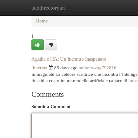
adddirectoryurl
Home
New Site Listings
Add Site
Cat
Home
1
Agatha e l'IA: Un Incontro Inaspettato
Internet
85 days ago
amberowpg792816
Immaginate La celebre scrittrice che incontra l’Intellige
riusciti a costruire un modello artificiale capace di
https
Comments
Submit a Comment