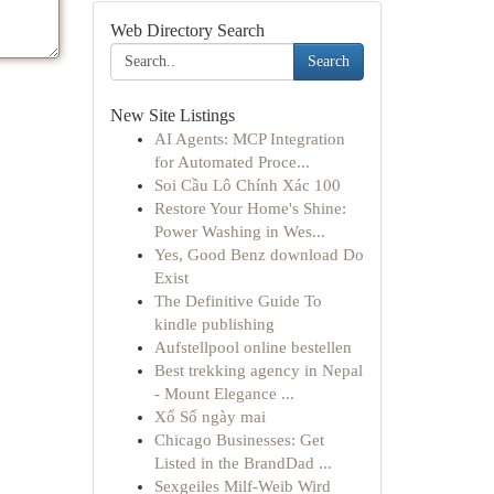
Web Directory Search
Search
New Site Listings
AI Agents: MCP Integration
for Automated Proce...
Soi Cầu Lô Chính Xác 100
Restore Your Home's Shine:
Power Washing in Wes...
Yes, Good Benz download Do
Exist
The Definitive Guide To
kindle publishing
Aufstellpool online bestellen
Best trekking agency in Nepal
- Mount Elegance ...
Xổ Số ngày mai
Chicago Businesses: Get
Listed in the BrandDad ...
Sexgeiles Milf-Weib Wird