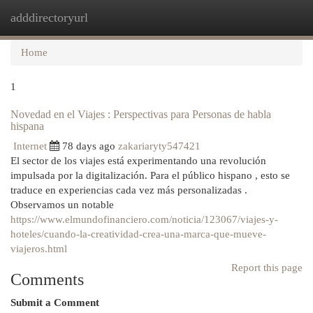
adddirectoryurl
Togg
navi
Home
1
Novedad en el Viajes : Perspectivas para Personas de habla
hispana
Internet
78 days ago
zakariaryty547421
El sector de los viajes está experimentando una revolución
impulsada por la digitalización. Para el público hispano , esto se
traduce en experiencias cada vez más personalizadas .
Observamos un notable
https://www.elmundofinanciero.com/noticia/123067/viajes-y-
hoteles/cuando-la-creatividad-crea-una-marca-que-mueve-
viajeros.html
Report this page
Comments
Submit a Comment