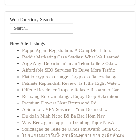
Web Directory Search
New Site Listings
Poppo Agent Registration: A Complete Tutorial
Reddit Marketing Case Studies: What We Learned
Arge Arge Departman'ından Teknolojilere Oda...
Affordable SEO Services To Drive More Traffic
Fiat to crypto exchange | Crypto to fiat exchange
Petmate Replendish Review: Is It the Right Wate...
Offerte Residence Tropea: Relax e Risparmio Gar...
Relaxing Rub Umhlanga: Enjoy Deep Relaxation
Premium Flowers Near Brentwood Rd
A Solution: VPN Service: - Your Detailed ...
Dự đoán Minh Ngọc Bộ Ba Bắc Hôm Nay
Why Benz game app is a Trending Topic Now?
Solicitação de Teste de Olhos em Avaré: Guia Co...
โปรแกรมมวยวันนี้: ครบถ้วนทุกรายการ คู่เด็ดห้ามพ...