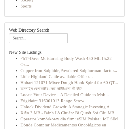
Society
Sports
Web Directory Search
New Site Listings
<h1>Dove Moisturising Body Wash 450 ML 15.22
Oz...
Copper Iron Sulphide,Powdered Sulphurmanufactur...
Little Highland Cattle available Offer :...
Hobart 121071 Mixer Dough Hook Spiral for 60 QT...
অনলাইন কেনাকাটার সেরা সাইটগুলো কী কী?
Locate Your Device – A Detailed Guide to Mob...
Frigidaire 316001013 Range Screw
Unlock Dividend Growth: A Strategic Investing A...
Xiên 3 MB - Đánh Lô Chuẩn: Bí Quyết Soi Cầu MB
Operator komórkowy dla firm: eSIM Polska i IoT SIM
Dónde Comprar Medicamentos Oncológicos en