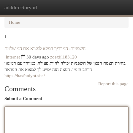
adddirectoryurl
Togg
navi
Home
1
חשפניות: המדריך המלא למצוא את המושלמת
Internet
30 days ago
zoexijl183120
בחירת הצמח הנכון של חשפניות יכולה להיות פעולה, במיוחד עם המיגוון
הרחב הזמין. העצה הזה יסייע לך למצוא את המראה
https://hasfaniyot.site/
Report this page
Comments
Submit a Comment