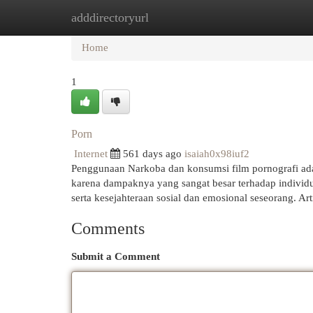
adddirectoryurl
Home
New Site Listings
Add Site
Cat
Home
1
Porn
Internet
561 days ago
isaiah0x98iuf2
Penggunaan Narkoba dan konsumsi film pornografi adal
karena dampaknya yang sangat besar terhadap individu 
serta kesejahteraan sosial dan emosional seseorang. A
Comments
Submit a Comment