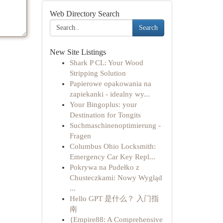
Web Directory Search
Search
New Site Listings
Shark P CL: Your Wood
Stripping Solution
Papierowe opakowania na
zapiekanki - idealny wy...
Your Bingoplus: your
Destination for Tongits
Suchmaschinenoptimierung -
Fragen
Columbus Ohio Locksmith:
Emergency Car Key Repl...
Pokrywa na Pudełko z
Chusteczkami: Nowy Wygląd
...
Hello GPT 是什么？ 入门指
南
{Empire88: A Comprehensive