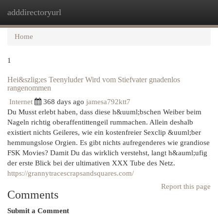
adddirectoryurl
Togg
navi
Home
1
Hei&szlig;es Teenyluder Wird vom Stiefvater gnadenlos
rangenommen
Internet
368 days ago
jamesa792ktt7
Du Musst erlebt haben, dass diese h&uuml;bschen Weiber beim
Nageln richtig oberaffentittengeil rummachen. Allein deshalb
existiert nichts Geileres, wie ein kostenfreier Sexclip &uuml;ber
hemmungslose Orgien. Es gibt nichts aufregenderes wie grandiose
FSK Movies? Damit Du das wirklich verstehst, langt h&auml;ufig
der erste Blick bei der ultimativen XXX Tube des Netz.
https://grannytracescrapsandsquares.com/
Report this page
Comments
Submit a Comment