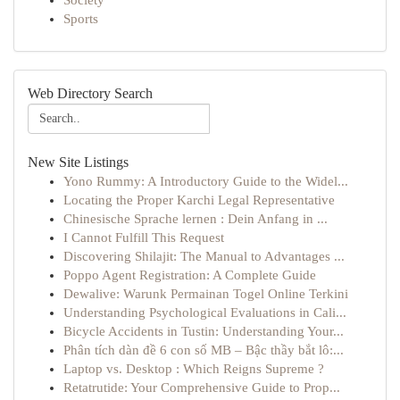
Society
Sports
Web Directory Search
New Site Listings
Yono Rummy: A Introductory Guide to the Widel...
Locating the Proper Karchi Legal Representative
Chinesische Sprache lernen : Dein Anfang in ...
I Cannot Fulfill This Request
Discovering Shilajit: The Manual to Advantages ...
Poppo Agent Registration: A Complete Guide
Dewalive: Warunk Permainan Togel Online Terkini
Understanding Psychological Evaluations in Cali...
Bicycle Accidents in Tustin: Understanding Your...
Phân tích dàn đề 6 con số MB – Bậc thầy bắt lô:...
Laptop vs. Desktop : Which Reigns Supreme ?
Retatrutide: Your Comprehensive Guide to Prop...